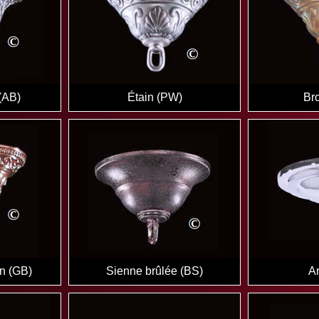
 (AB)
Étain (PW)
Br
n (GB)
Sienne brûlée (BS)
Ar