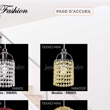
PAGE D'ACCUEIL
e
le : 94840S
Modèle : 94840S