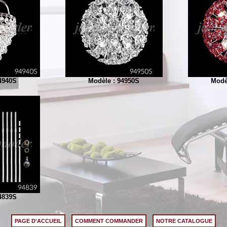
4940S
Modèle : 94950S
Modè
4839S
PAGE D'ACCUEIL
COMMENT COMMANDER
NOTRE CATALOGUE